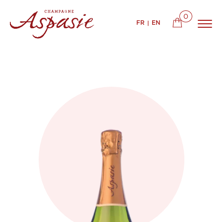
0
FR
EN